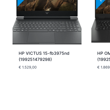
HP VICTUS 15-fb3975nd
HP OM
(199251479298)
(1992
€
1.529,00
€
1.869