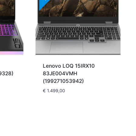
Lenovo LOQ 15IRX10
9328)
83JE004VMH
(199271053942)
€
1.499,00