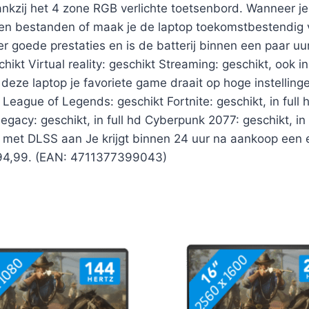
ankzij het 4 zone RGB verlichte toetsenbord. Wanneer j
 en bestanden of maak je de laptop toekomstbestendig v
er goede prestaties en is de batterij binnen een paar uu
hikt Virtual reality: geschikt Streaming: geschikt, ook 
ze laptop je favoriete game draait op hoge instellingen
ague of Legends: geschikt Fortnite: geschikt, in full hd
egacy: geschikt, in full hd Cyberpunk 2077: geschikt, in 
l hd met DLSS aan Je krijgt binnen 24 uur na aankoop een
€: 94,99. (EAN: 4711377399043)