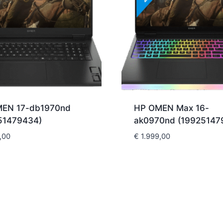
EN 17-db1970nd
HP OMEN Max 16-
51479434)
ak0970nd (19925147
,00
€
1.999,00