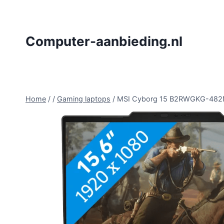
Doorgaan
naar
inhoud
Computer-aanbieding.nl
Home
/
/
Gaming laptops
/
MSI Cyborg 15 B2RWGKG-482