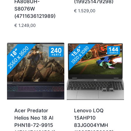
FA808UH-
(199251479298)
S8076W
€
1.529,00
(4711636121989)
€
1.249,00
Acer Predator
Lenovo LOQ
Helios Neo 18 AI
15AHP10
PHN18-72-9915
83JG004YMH