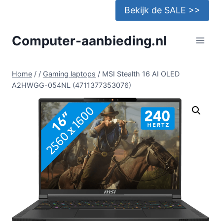
Doorgaan
Bekijk de SALE >>
naar
inhoud
Computer-aanbieding.nl
Home
/
/
Gaming laptops
/
MSI Stealth 16 AI OLED
A2HWGG-054NL (4711377353076)