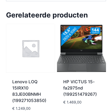
Gerelateerde producten
Lenovo LOQ
HP VICTUS 15-
15IRX10
fa2975nd
83JE00BNMH
(199251479267)
(199271053850)
€
1.469,00
€
1.249,00