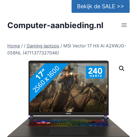
Doorgaan
Bekijk de SALE >>
naar
inhoud
Computer-aanbieding.nl
Home
/
/
Gaming laptops
/
MSI Vector 17 HX AI A2XWJG-
058NL (4711377327046)