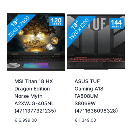
MSI Titan 18 HX
ASUS TUF
Dragon Edition
Gaming A18
Norse Myth
FA808UM-
A2XWJG-405NL
S8069W
(4711377321235)
(4711636098328)
€
6.999,00
€
1.349,00