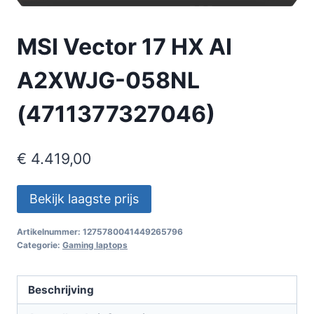
MSI Vector 17 HX AI
A2XWJG-058NL
(4711377327046)
€
4.419,00
Bekijk laagste prijs
Artikelnummer:
1275780041449265796
Categorie:
Gaming laptops
Beschrijving