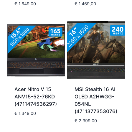
€
1.649,00
€
1.469,00
Acer Nitro V 15
MSI Stealth 16 AI
ANV15-52-76KD
OLED A2HWGG-
(4711474536297)
054NL
(4711377353076)
€
1.349,00
€
2.399,00