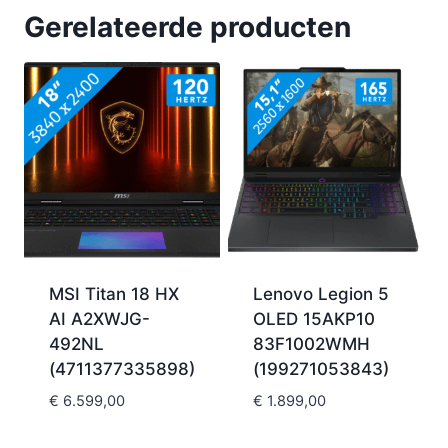
Gerelateerde producten
MSI Titan 18 HX
Lenovo Legion 5
AI A2XWJG-
OLED 15AKP10
492NL
83F1002WMH
(4711377335898)
(199271053843)
€
6.599,00
€
1.899,00