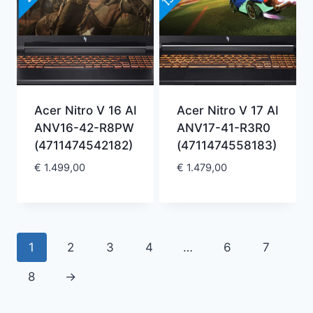
Acer Nitro V 16 AI
Acer Nitro V 17 AI
ANV16-42-R8PW
ANV17-41-R3R0
(4711474542182)
(4711474558183)
€
1.499,00
€
1.479,00
1
2
3
4
…
6
7
8
→