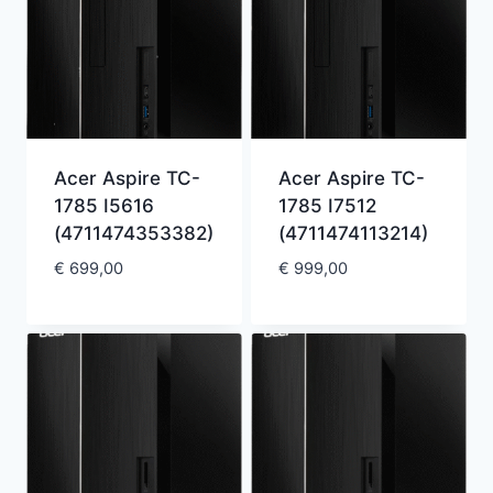
Acer Aspire TC-
Acer Aspire TC-
1785 I5616
1785 I7512
(4711474353382)
(4711474113214)
€
699,00
€
999,00