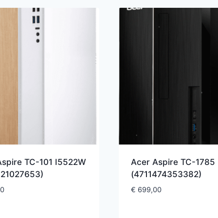
Aspire TC-101 I5522W
Acer Aspire TC-1785 
721027653)
(4711474353382)
00
€
699,00