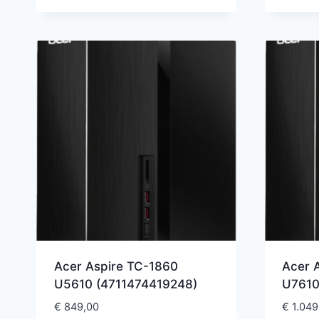
Acer Aspire TC-1860
Acer 
U5610 (4711474419248)
U7610
€
849,00
€
1.049