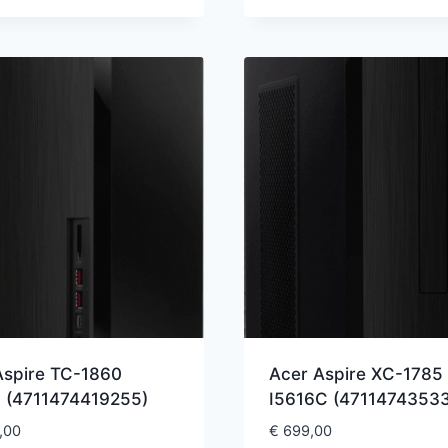
Aspire TC-1860
Acer Aspire XC-1785
 (4711474419255)
I5616C (4711474353
,00
€
699,00