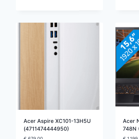
Acer Aspire XC101-13H5U
Acer 
(4711474444950)
748N 
€
679,00
€
1.199