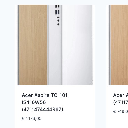
Acer Aspire TC-101
Acer 
I5416W56
(4711
(4711474444967)
€
749,
€
1.179,00