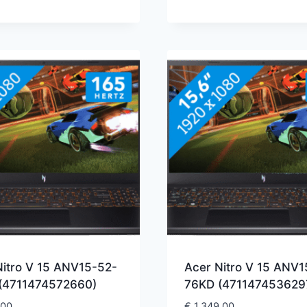
Nitro V 15 ANV15-52-
Acer Nitro V 15 ANV1
(4711474572660)
76KD (471147453629
,00
€
1.349,00