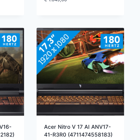
NV16-
Acer Nitro V 17 AI ANV17-
2182)
41-R3R0 (4711474558183)