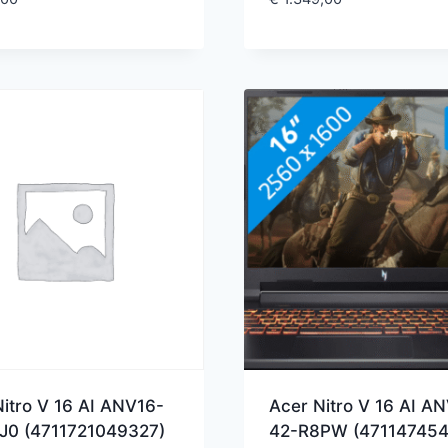
itro V 16 AI ANV16-
Acer Nitro V 16 AI A
J0 (4711721049327)
42-R8PW (471147454