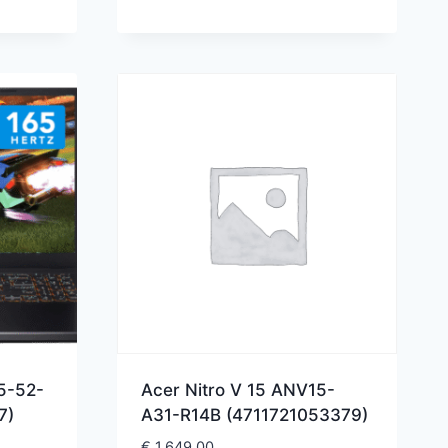
5-52-
Acer Nitro V 15 ANV15-
7)
A31-R14B (4711721053379)
€
1.649,00