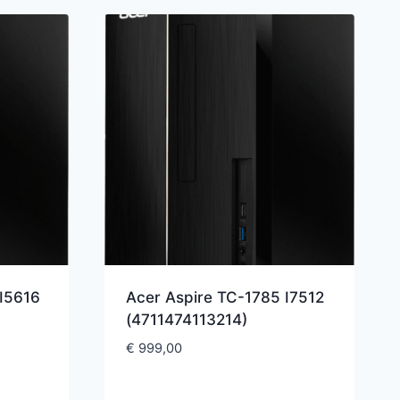
I5616
Acer Aspire TC-1785 I7512
(4711474113214)
€
999,00